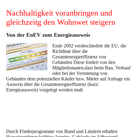
Nachhaltigkeit voranbringen und
gleichzeitg den Wohnwet steigern
Von der EnEV zum Energieausweis
Ende 2002 verabschiedete die EU,
die
Richtlinie über die
Gesamt
energieeffizienz von
Gebäuden
Diese fordert von den
Mitgliedsstaaten,
dass beim Bau, Verkauf
oder
bei der Vermietung von
Gebäuden
dem potenziellen Käufer bzw. Mieter
auf Anfrage ein
Ausweis über die
Gesamtenergieeffizienz (kurz:
Energieausweis) v
orgelegt werden muß.
Durch Förderprogramme von Bund und Ländern erhalten
Hauseigentümer kräftige Anreize, Gebäude im Altbestand